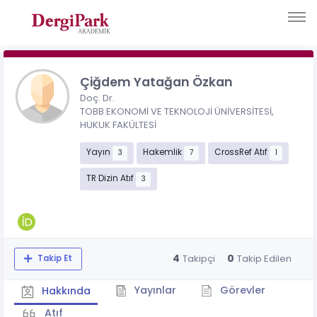
Çiğdem Yatağan Özkan
Doç. Dr.
TOBB EKONOMİ VE TEKNOLOJİ ÜNİVERSİTESİ,
HUKUK FAKÜLTESİ
Yayın
Hakemlik
CrossRef Atıf
3
7
1
TR Dizin Atıf
3
4
0
Takipçi
Takip Edilen
Takip Et
Yayınlar
Görevler
Hakkında
Atıf