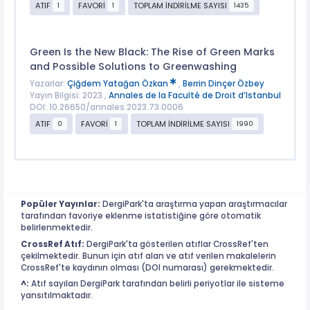
ATIF
FAVORİ
TOPLAM İNDİRİLME SAYISI
1
1
1435
Green Is the New Black: The Rise of Green Marks
and Possible Solutions to Greenwashing
Yazarlar:
Çiğdem Yatağan Özkan
,
Berrin Dinçer Özbey
Yayın Bilgisi: 2023 ,
Annales de la Faculté de Droit d’Istanbul
DOI: 10.26650/annales.2023.73.0006
ATIF
FAVORİ
TOPLAM İNDİRİLME SAYISI
0
1
1990
Popüler Yayınlar:
DergiPark'ta araştırma yapan araştırmacılar
tarafından favoriye eklenme istatistiğine göre otomatik
belirlenmektedir.
CrossRef Atıf:
DergiPark'ta gösterilen atıflar CrossRef'ten
çekilmektedir. Bunun için atıf alan ve atıf verilen makalelerin
CrossRef'te kaydının olması (DOI numarası) gerekmektedir.
^:
Atıf sayıları DergiPark tarafından belirli periyotlar ile sisteme
yansıtılmaktadır.