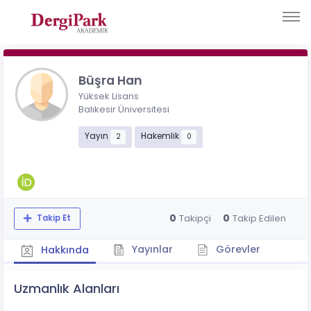
Büşra Han
Yüksek Lisans
Balıkesir Üniversitesi
Yayın
Hakemlik
2
0
0
0
Takipçi
Takip Edilen
Takip Et
Yayınlar
Görevler
Hakkında
Uzmanlık Alanları