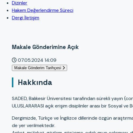
Dizinler
Hakem Değerlendirme Süreci
Dergi İletişim
Makale Gönderimine Açık
07.05.2024 14:09
Makale Gönderim Tarihçesi
Hakkında
SADED, Balıkesir Üniversitesi tarafından sürekli yayın (
ULUSLARARASI açık erişim disiplinler arası bir Sosyal ve Beş
Dergimizde, Türkçe ve İngilizce dillerinde özgün araştırma, 
de yer verilmektedir.
Anket, mülakat, gözlem, görüşme, odak grup çalışması, den