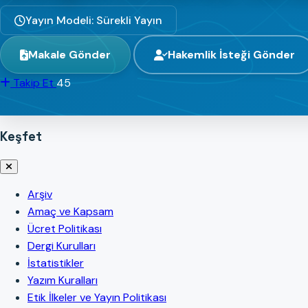
Yayın Modeli: Sürekli Yayın
Makale Gönder
Hakemlik İsteği Gönder
Takip Et
45
Keşfet
Arşiv
Amaç ve Kapsam
Ücret Politikası
Dergi Kurulları
İstatistikler
Yazım Kuralları
Etik İlkeler ve Yayın Politikası