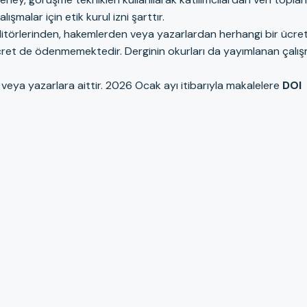
şmalar için etik kurul izni şarttır.
ditörlerinden, hakemlerden veya yazarlardan herhangi bir ücre
ret de ödenmemektedir. Derginin okurları da yayımlanan çalış
eya yazarlara aittir. 2026 Ocak ayı itibarıyla makalelere
DOI