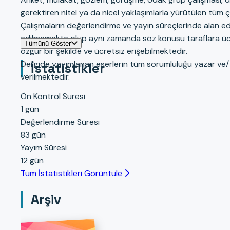
gerektiren nitel ya da nicel yaklaşımlarla yürütülen tüm çalı
Çalışmaların değerlendirme ve yayın süreçlerinde alan e
edilmemekte olup aynı zamanda söz konusu taraflara üc
Tümünü Göster
özgür bir şekilde ve ücretsiz erişebilmektedir.
Dergide yayımlanan eserlerin tüm sorumluluğu yazar ve/ v
İstatistikler
verilmektedir.
Ön Kontrol Süresi
1 gün
Değerlendirme Süresi
83 gün
Yayım Süresi
12 gün
Tüm İstatistikleri Görüntüle
Arşiv