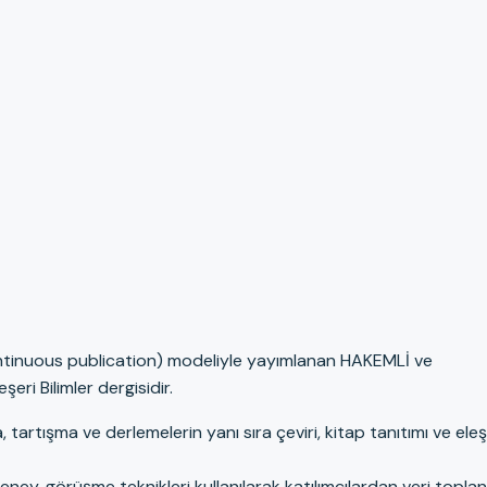
continuous publication) modeliyle yayımlanan HAKEMLİ ve
eri Bilimler dergisidir.
tartışma ve derlemelerin yanı sıra çeviri, kitap tanıtımı ve eleşt
ey, görüşme teknikleri kullanılarak katılımcılardan veri topla