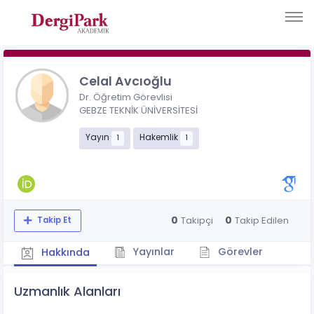
Celal Avcıoğlu
Dr. Öğretim Görevlisi
GEBZE TEKNİK ÜNİVERSİTESİ
Yayın
Hakemlik
1
1
0
0
Takipçi
Takip Edilen
Takip Et
Yayınlar
Görevler
Hakkında
Uzmanlık Alanları