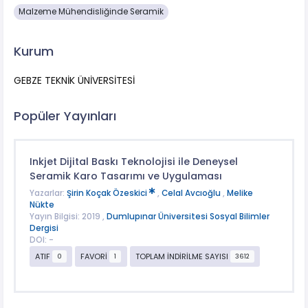
Malzeme Mühendisliğinde Seramik
Kurum
GEBZE TEKNİK ÜNİVERSİTESİ
Popüler Yayınları
Inkjet Dijital Baskı Teknolojisi ile Deneysel
Seramik Karo Tasarımı ve Uygulaması
Yazarlar:
Şirin Koçak Özeskici
,
Celal Avcıoğlu
,
Melike
Nükte
Yayın Bilgisi: 2019 ,
Dumlupınar Üniversitesi Sosyal Bilimler
Dergisi
DOI: -
ATIF
FAVORİ
TOPLAM İNDİRİLME SAYISI
0
1
3612