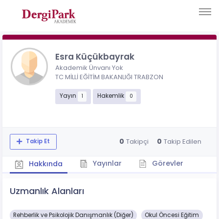
Esra Küçükbayrak
Akademik Ünvanı Yok
TC MİLLİ EĞİTİM BAKANLIĞI TRABZON
Yayın
Hakemlik
1
0
0
0
Takipçi
Takip Edilen
Takip Et
Yayınlar
Görevler
Hakkında
Uzmanlık Alanları
Rehberlik ve Psikolojik Danışmanlık (Diğer)
Okul Öncesi Eğitim