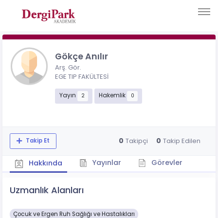
Gökçe Anılır
Arş. Gör.
EGE TIP FAKÜLTESİ
Yayın
Hakemlik
2
0
0
0
Takipçi
Takip Edilen
Takip Et
Yayınlar
Görevler
Hakkında
Uzmanlık Alanları
Çocuk ve Ergen Ruh Sağlığı ve Hastalıkları