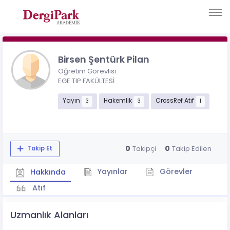
Birsen Şentürk Pilan
Öğretim Görevlisi
EGE TIP FAKÜLTESİ
Yayın
Hakemlik
CrossRef Atıf
3
3
1
0
0
Takipçi
Takip Edilen
Takip Et
Yayınlar
Görevler
Hakkında
Atıf
Uzmanlık Alanları