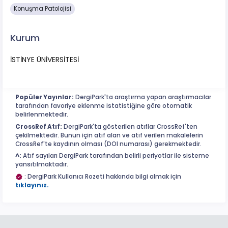
Konuşma Patolojisi
Kurum
İSTİNYE ÜNİVERSİTESİ
Popüler Yayınlar:
DergiPark'ta araştırma yapan araştırmacılar
tarafından favoriye eklenme istatistiğine göre otomatik
belirlenmektedir.
CrossRef Atıf:
DergiPark'ta gösterilen atıflar CrossRef'ten
çekilmektedir. Bunun için atıf alan ve atıf verilen makalelerin
CrossRef'te kaydının olması (DOI numarası) gerekmektedir.
^:
Atıf sayıları DergiPark tarafından belirli periyotlar ile sisteme
yansıtılmaktadır.
: DergiPark Kullanıcı Rozeti hakkında bilgi almak için
tıklayınız.