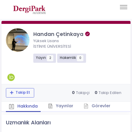
Handan Çetinkaya
Yüksek Lisans
İSTİNYE ÜNİVERSİTESİ
Yayın
Hakemlik
2
0
0
0
Takipçi
Takip Edilen
Takip Et
Yayınlar
Görevler
Hakkında
Uzmanlık Alanları