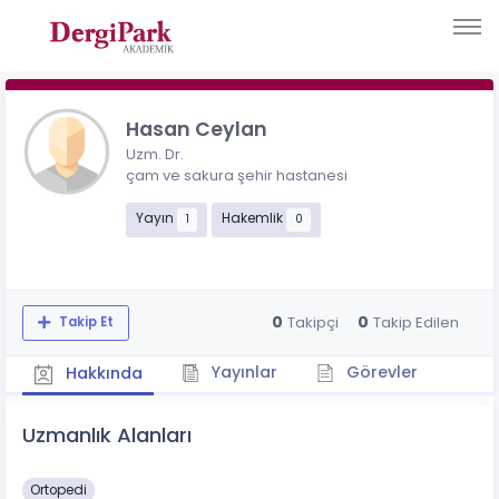
Hasan Ceylan
Uzm. Dr.
çam ve sakura şehir hastanesi
Yayın
Hakemlik
1
0
0
0
Takipçi
Takip Edilen
Takip Et
Yayınlar
Görevler
Hakkında
Uzmanlık Alanları
Ortopedi