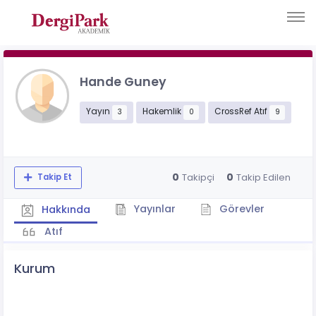
Hande Guney
Yayın
Hakemlik
CrossRef Atıf
3
0
9
0
0
Takipçi
Takip Edilen
Takip Et
Yayınlar
Görevler
Hakkında
Atıf
Kurum