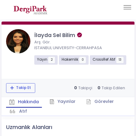
İlayda Sel Bilim
Arş. Gör.
ISTANBUL UNIVERSITY-CERRAHPASA
Yayın
Hakemlik
CrossRef Atıf
2
0
13
0
0
Takipçi
Takip Edilen
Takip Et
Yayınlar
Görevler
Hakkında
Atıf
Uzmanlık Alanları