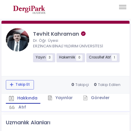
Tevhit Kahraman
Dr. Öğr. Üyesi
ERZİNCAN BİNALİ YILDIRIM ÜNİVERSİTESİ
Yayın
Hakemlik
CrossRef Atıf
3
0
1
0
0
Takipçi
Takip Edilen
Takip Et
Yayınlar
Görevler
Hakkında
Atıf
Uzmanlık Alanları