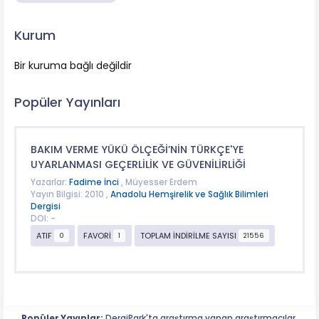
Kurum
Bir kuruma bağlı değildir
Popüler Yayınları
BAKIM VERME YÜKÜ ÖLÇEĞİ’NİN TÜRKÇE'YE
UYARLANMASI GEÇERLİLİK VE GÜVENİLİRLİĞİ
Yazarlar:
Fadime İnci
, Müyesser Erdem
Yayın Bilgisi: 2010 ,
Anadolu Hemşirelik ve Sağlık Bilimleri
Dergisi
DOI: -
ATIF
FAVORİ
TOPLAM İNDİRİLME SAYISI
0
1
21556
Popüler Yayınlar:
DergiPark'ta araştırma yapan araştırmacılar