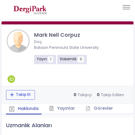
Mark Nell Corpuz
Doç.
Bataan Peninsula State University
Yayın
Hakemlik
1
0
0
0
Takipçi
Takip Edilen
Takip Et
Yayınlar
Görevler
Hakkında
Uzmanlık Alanları