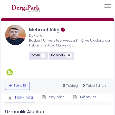
Mehmet Kılıç
Doktora
Başkent Üniversitesi Avrupa Birliği ve Uluslararası
İlişkiler Enstitüsü Müdürlüğü
Yayın
Hakemlik
1
0
0
0
Takipçi
Takip Edilen
Takip Et
Yayınlar
Görevler
Hakkında
Uzmanlık Alanları