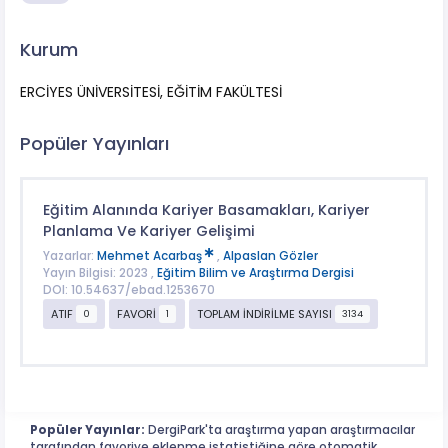
Kurum
ERCİYES ÜNİVERSİTESİ, EĞİTİM FAKÜLTESİ
Popüler Yayınları
Eğitim Alanında Kariyer Basamakları, Kariyer
Planlama Ve Kariyer Gelişimi
Yazarlar:
Mehmet Acarbaş
,
Alpaslan Gözler
Yayın Bilgisi: 2023 ,
Eğitim Bilim ve Araştırma Dergisi
DOI: 10.54637/ebad.1253670
ATIF
FAVORİ
TOPLAM İNDİRİLME SAYISI
0
1
3134
Popüler Yayınlar:
DergiPark'ta araştırma yapan araştırmacılar
tarafından favoriye eklenme istatistiğine göre otomatik