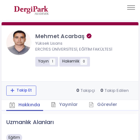
Mehmet Acarbaş
Yüksek Lisans
ERCİYES ÜNİVERSİTESİ, EĞİTİM FAKÜLTESİ
Yayın
Hakemlik
1
0
0
0
Takipçi
Takip Edilen
Takip Et
Yayınlar
Görevler
Hakkında
Uzmanlık Alanları
Eğitim