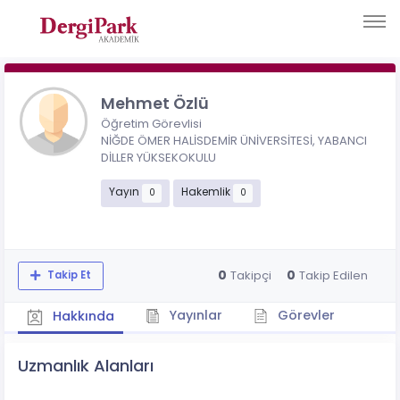
Mehmet Özlü
Öğretim Görevlisi
NİĞDE ÖMER HALİSDEMİR ÜNİVERSİTESİ, YABANCI
DİLLER YÜKSEKOKULU
Yayın
Hakemlik
0
0
0
0
Takipçi
Takip Edilen
Takip Et
Yayınlar
Görevler
Hakkında
Uzmanlık Alanları