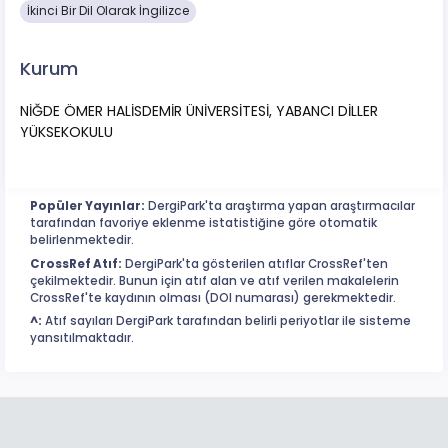
İkinci Bir Dil Olarak İngilizce
Kurum
NİĞDE ÖMER HALİSDEMİR ÜNİVERSİTESİ, YABANCI DİLLER
YÜKSEKOKULU
Popüler Yayınlar:
DergiPark'ta araştırma yapan araştırmacılar
tarafından favoriye eklenme istatistiğine göre otomatik
belirlenmektedir.
CrossRef Atıf:
DergiPark'ta gösterilen atıflar CrossRef'ten
çekilmektedir. Bunun için atıf alan ve atıf verilen makalelerin
CrossRef'te kaydının olması (DOI numarası) gerekmektedir.
^:
Atıf sayıları DergiPark tarafından belirli periyotlar ile sisteme
yansıtılmaktadır.