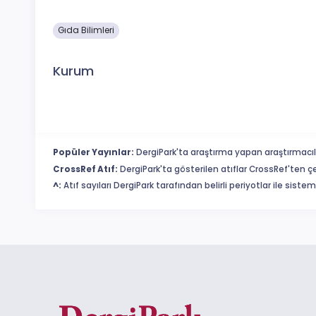
Gıda Bilimleri
Kurum
Popüler Yayınlar:
DergiPark'ta araştırma yapan araştırmacıl
CrossRef Atıf:
DergiPark'ta gösterilen atıflar CrossRef'ten ç
^:
Atıf sayıları DergiPark tarafından belirli periyotlar ile sist