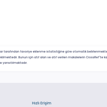
ar tarafından favoriye eklenme istatistiğine göre otomatik belirlenmekte
ekilmektedir. Bunun için atıf alan ve atıf verilen makalelerin CrossRef'te
eme yansıtılmaktadır.
Hızlı Erişim