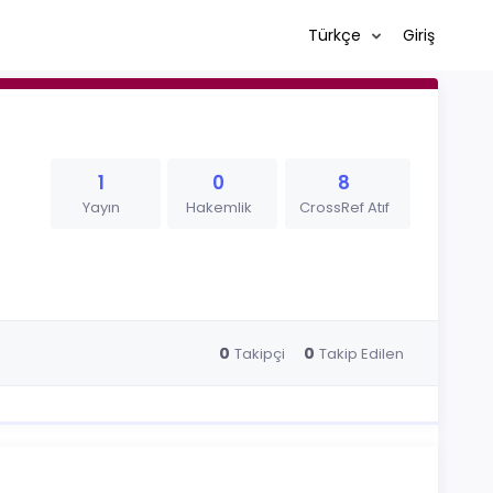
Türkçe
Giriş
1
0
8
Yayın
Hakemlik
CrossRef Atıf
0
0
Takipçi
Takip Edilen