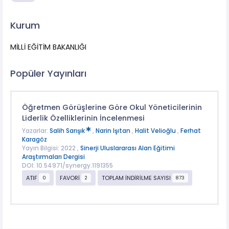
Kurum
MİLLİ EĞİTİM BAKANLIĞI
Popüler Yayınları
Öğretmen Görüşlerine Göre Okul Yöneticilerinin
Liderlik Özelliklerinin İncelenmesi
Yazarlar:
Salih Sarışık
,
Narin Işıtan
,
Halit Velioğlu
,
Ferhat
Karagöz
Yayın Bilgisi: 2022 ,
Sinerji Uluslararası Alan Eğitimi
Araştırmaları Dergisi
DOI: 10.54971/synergy.1191355
ATIF
FAVORİ
TOPLAM İNDİRİLME SAYISI
0
2
873