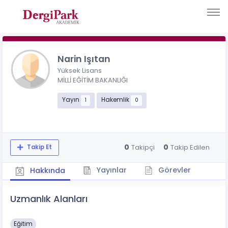
Narin Işıtan
Yüksek Lisans
MİLLİ EĞİTİM BAKANLIĞI
Yayın
Hakemlik
1
0
0
0
Takipçi
Takip Edilen
Takip Et
Yayınlar
Görevler
Hakkında
Uzmanlık Alanları
Eğitim