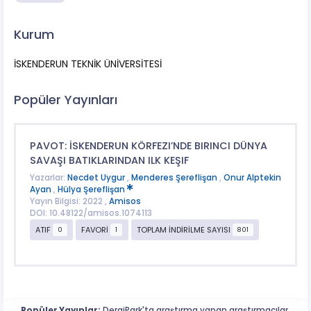
Kurum
İSKENDERUN TEKNİK ÜNİVERSİTESİ
Popüler Yayınları
PAVOT: İSKENDERUN KÖRFEZI’NDE BIRINCI DÜNYA
SAVAŞI BATIKLARINDAN ILK KEŞIF
Yazarlar:
Necdet Uygur
,
Menderes Şereflişan
,
Onur Alptekin
Ayan
,
Hülya Şereflişan
Yayın Bilgisi: 2022 ,
Amisos
DOI: 10.48122/amisos.1074113
ATIF
FAVORİ
TOPLAM İNDİRİLME SAYISI
0
1
801
Popüler Yayınlar:
DergiPark'ta araştırma yapan araştırmacılar