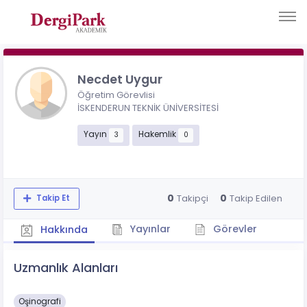
Necdet Uygur
Öğretim Görevlisi
İSKENDERUN TEKNİK ÜNİVERSİTESİ
Yayın
Hakemlik
3
0
0
0
Takipçi
Takip Edilen
Takip Et
Yayınlar
Görevler
Hakkında
Uzmanlık Alanları
Oşinografi