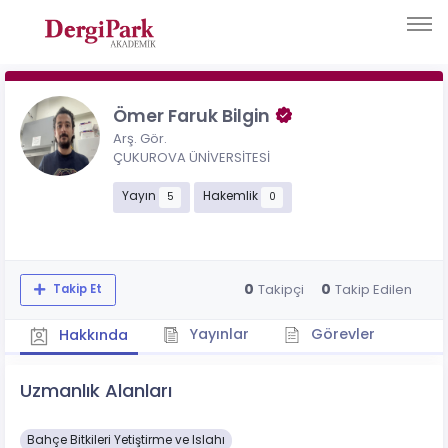
Ömer Faruk Bilgin
Arş. Gör.
ÇUKUROVA ÜNİVERSİTESİ
Yayın
Hakemlik
5
0
0
0
Takipçi
Takip Edilen
Takip Et
Yayınlar
Görevler
Hakkında
Uzmanlık Alanları
Bahçe Bitkileri Yetiştirme ve Islahı