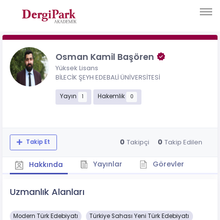
Osman Kamil Başören
Yüksek Lisans
BİLECİK ŞEYH EDEBALİ ÜNİVERSİTESİ
Yayın
Hakemlik
1
0
0
0
Takipçi
Takip Edilen
Takip Et
Yayınlar
Görevler
Hakkında
Uzmanlık Alanları
Modern Türk Edebiyatı
Türkiye Sahası Yeni Türk Edebiyatı