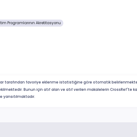
itim Programlarının Akretitasyonu
ar tarafından favoriye eklenme istatistiğine göre otomatik belirlenmekte
ekilmektedir. Bunun için atıf alan ve atıf verilen makalelerin CrossRef'te
eme yansıtılmaktadır.