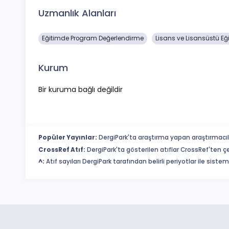
Uzmanlık Alanları
Eğitimde Program Değerlendirme
Lisans ve Lisansüstü Eğ
Kurum
Bir kuruma bağlı değildir
Popüler Yayınlar:
DergiPark'ta araştırma yapan araştırmacıl
CrossRef Atıf:
DergiPark'ta gösterilen atıflar CrossRef'ten ç
^:
Atıf sayıları DergiPark tarafından belirli periyotlar ile sist