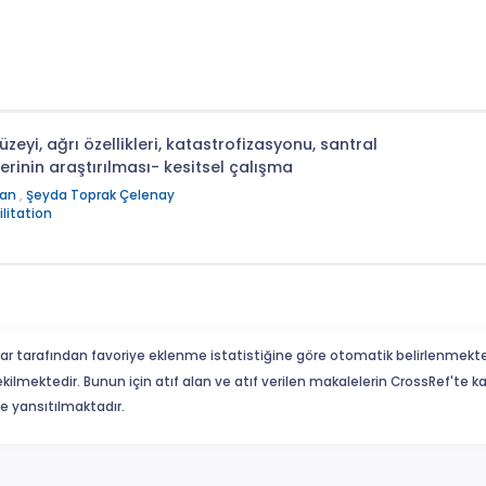
üzeyi, ağrı özellikleri, katastrofizasyonu, santral
rinin araştırılması- kesitsel çalışma
ran
,
Şeyda Toprak Çelenay
litation
ar tarafından favoriye eklenme istatistiğine göre otomatik belirlenmekte
ekilmektedir. Bunun için atıf alan ve atıf verilen makalelerin CrossRef'te
eme yansıtılmaktadır.