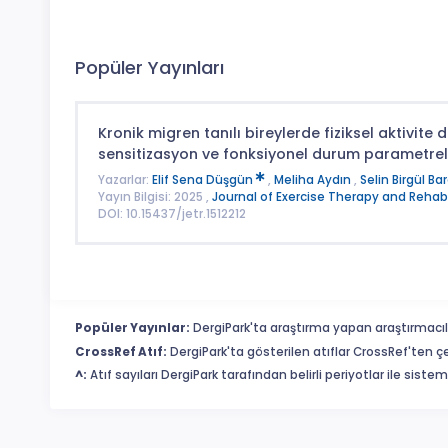
Popüler Yayınları
Kronik migren tanılı bireylerde fiziksel aktivite d
sensitizasyon ve fonksiyonel durum parametrele
Yazarlar:
Elif Sena Düşgün
,
Meliha Aydın
,
Selin Birgül Ba
Yayın Bilgisi: 2025 ,
Journal of Exercise Therapy and Rehabi
DOI: 10.15437/jetr.1512212
Popüler Yayınlar:
DergiPark'ta araştırma yapan araştırmacıl
CrossRef Atıf:
DergiPark'ta gösterilen atıflar CrossRef'ten ç
^:
Atıf sayıları DergiPark tarafından belirli periyotlar ile sist