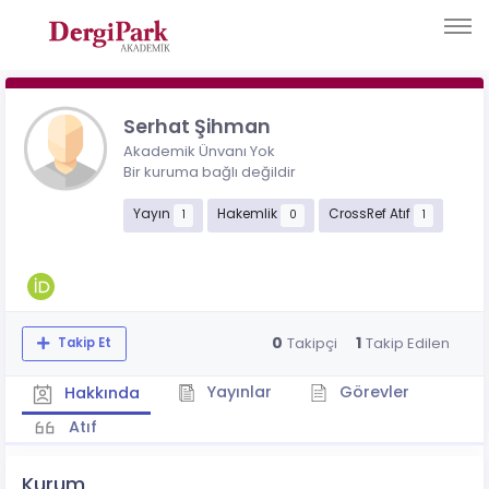
Serhat Şihman
Akademik Ünvanı Yok
Bir kuruma bağlı değildir
Yayın
Hakemlik
CrossRef Atıf
1
0
1
0
1
Takipçi
Takip Edilen
Takip Et
Yayınlar
Görevler
Hakkında
Atıf
Kurum