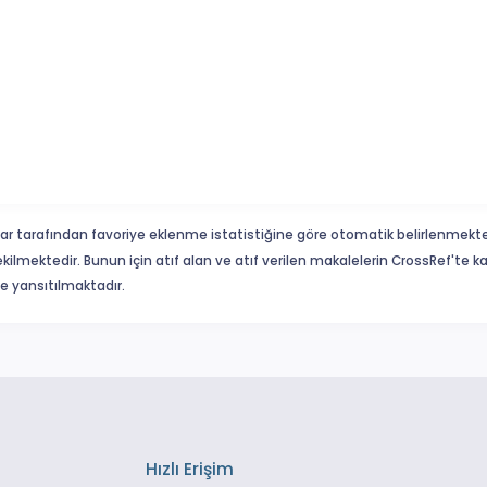
ar tarafından favoriye eklenme istatistiğine göre otomatik belirlenmekte
ekilmektedir. Bunun için atıf alan ve atıf verilen makalelerin CrossRef'te
eme yansıtılmaktadır.
Hızlı Erişim