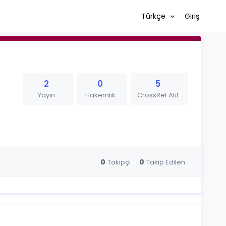
Türkçe
Giriş
2
0
5
Yayın
Hakemlik
CrossRef Atıf
0
0
Takipçi
Takip Edilen