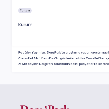
Turizm
Kurum
Popüler Yayınlar:
DergiPark'ta araştırma yapan araştırmacıl
CrossRef Atıf:
DergiPark'ta gösterilen atıflar CrossRef'ten ç
^:
Atıf sayıları DergiPark tarafından belirli periyotlar ile sist