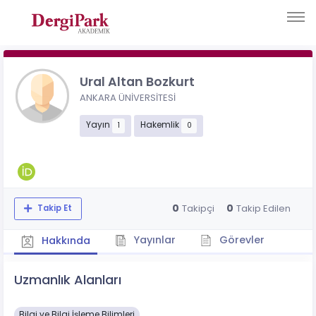
Ural Altan Bozkurt
ANKARA ÜNİVERSİTESİ
Yayın
Hakemlik
1
0
0
0
Takipçi
Takip Edilen
Takip Et
Yayınlar
Görevler
Hakkında
Uzmanlık Alanları
Bilgi ve Bilgi İşleme Bilimleri