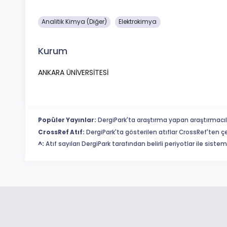
Analitik Kimya (Diğer)
Elektrokimya
Kurum
ANKARA ÜNİVERSİTESİ
Popüler Yayınlar:
DergiPark'ta araştırma yapan araştırmacıl
CrossRef Atıf:
DergiPark'ta gösterilen atıflar CrossRef'ten ç
^:
Atıf sayıları DergiPark tarafından belirli periyotlar ile sist