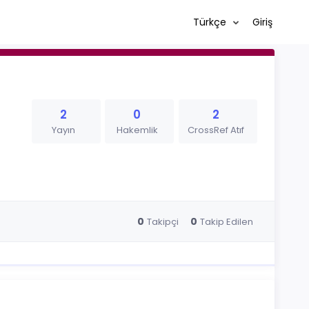
Türkçe
Giriş
2
0
2
Yayın
Hakemlik
CrossRef Atıf
0
0
Takipçi
Takip Edilen