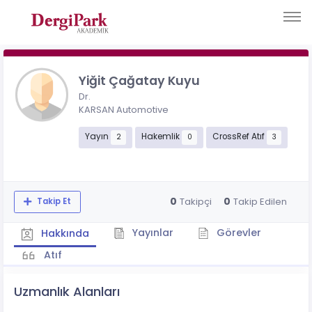
Yiğit Çağatay Kuyu
Dr.
KARSAN Automotive
Yayın
Hakemlik
CrossRef Atıf
2
0
3
0
0
Takipçi
Takip Edilen
Takip Et
Yayınlar
Görevler
Hakkında
Atıf
Uzmanlık Alanları