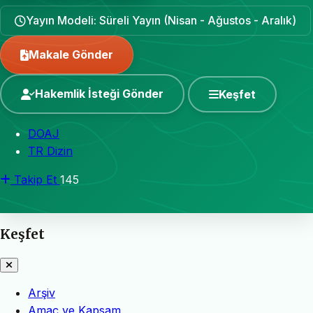
Yayın Modeli: Süreli Yayın (Nisan - Ağustos - Aralık)
Makale Gönder
Hakemlik İsteği Gönder
Keşfet
DOAJ
TR Dizin
Takip Et
145
Keşfet
Arşiv
Amaç ve Kapsam