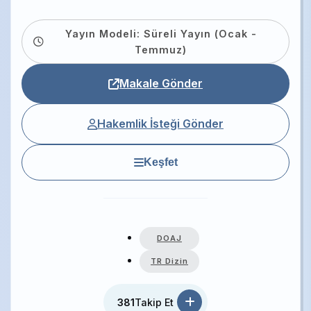
Yayın Modeli: Süreli Yayın (Ocak -
Temmuz)
Makale Gönder
Hakemlik İsteği Gönder
Keşfet
DOAJ
TR Dizin
381
Takip Et