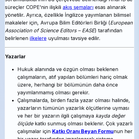
süreçler COPE’nin ilişkili
akış şemaları
esas alınarak
yönetilir. Ayrıca, özellikle İngilizce yayımlanan bilimsel
makaleler için, Avrupa Bilim Editörleri Birliği (
European
Association of Science Editors – EASE
) tarafından
belirlenen
ilkelere
uyulması tavsiye edilir.
Yazarlar
Hukuk alanında ve özgün olması beklenen
çalışmaların, atıf yapılan bölümleri hariç olmak
üzere, herhangi bir bölümünün daha önce
yayımlanmamış olması gerekir.
Çalışmalarda, birden fazla yazar olması halinde,
yazarların tümünün yazarlık ölçütlerine uyması
ve her bir yazarın ilgili çalışmaya
kayda değer
ölçüde
katkı sunmuş olması beklenir. Çok yazarlı
çalışmalar için
Katkı Oranı Beyan Formu
nun her
bir yazar tarafından imzalanarak sisteme