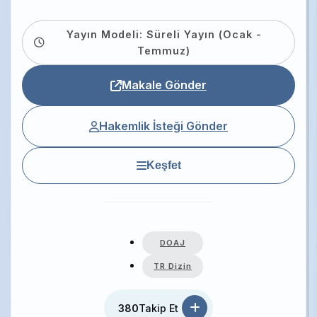
Yayın Modeli: Süreli Yayın (Ocak -
Temmuz)
Makale Gönder
Hakemlik İsteği Gönder
Keşfet
DOAJ
TR Dizin
380
Takip Et