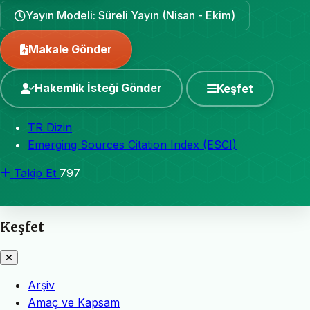
Yayın Modeli: Süreli Yayın (Nisan - Ekim)
Makale Gönder
Hakemlik İsteği Gönder
Keşfet
TR Dizin
Emerging Sources Citation Index (ESCI)
Takip Et
797
Keşfet
Arşiv
Amaç ve Kapsam