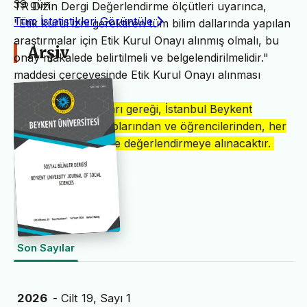
39 gün
TR Dizin Dergi Değerlendirme ölçütleri uyarınca,
Tüm İstatistikleri Görüntüle
"Etik kurul izni gerektiren tüm bilim dallarında yapılan
araştırmalar için Etik Kurul Onayı alınmış olmalı, bu
Arşiv
onay makalede belirtilmeli ve belgelendirilmelidir."
maddesi çerçevesinde Etik Kurul Onayı alınması
gerekmektedir.
Dergi Yönetimi kararı gereği, İstanbul Beykent
Üniversitesi mensuplarından ve öğrencilerinden, her
sayıda 1 (bir) makale değerlendirmeye alınacaktır.
Son Sayılar
2026
- Cilt 19, Sayı 1