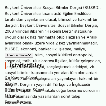
Beykent Üniversitesi Sosyal Bilimler Dergisi (BÜSBD),
Beykent Üniversitesi Lisansüstü Eğitim Enstitüsü
tarafından yayınlanan ulusal, bilimsel ve hakemli bir
dergidir. Beykent Üniversitesi Sosyal Bilimler Dergisi,
2008 yılından itibaren “Hakemli Dergi” statüsüne
uygun olarak hazırlanmakta olup Haziran ve Aralık
aylarında olmak üzere yılda 2 kez yayınlanmaktadır.
BÜSBD; ekonomi, bankacılık, işletme, maliye,
psikoloji, siyaset bilimi, sosyal kültürel antropoloji,
Tümünü Göster
sosyoloji, tarih, uluslararası ilişkiler, kültür çalışmaları,
İstatistikler
iletişim, dil ve edebiyat, karşılaştırmalı edebiyat, vb.
sosyal bilimler kapsamında yer alan tüm alanlardaki
Ön Kontrol Süresi
özgün ve bilimsel çalışmaları yayımlayan hakemli bir
23 gün
dergidir. Derginin yayın dili Türkçe ve İngilizcedir.
Değerlendirme Süresi
BÜSBD kapsamında makale değerlendirme sürecinin
135 gün
hiçbir aşamasında yazarlardan ücret talep
Yayım Süresi
edilmemektedir.