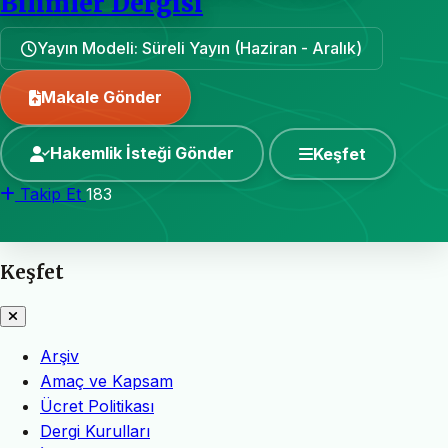
Bilimler Dergisi
Yayın Modeli: Süreli Yayın (Haziran - Aralık)
Makale Gönder
Hakemlik İsteği Gönder
Keşfet
Takip Et
183
Keşfet
Arşiv
Amaç ve Kapsam
Ücret Politikası
Dergi Kurulları