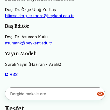
Doç. Dr. Özge Uluğ Yurttaş
bilimseldergilerkoord@beykent.edu.tr
Baş Editör
Doç. Dr. Asuman Kutlu
asumank@beykent.edu.tr
Yayın Modeli
Süreli Yayın (Haziran - Aralık)
RSS
Keşfet