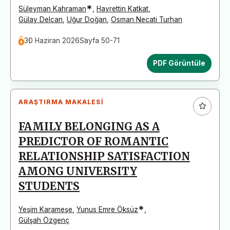
*
Süleyman Kahraman
,
Hayrettin Katkat
,
Gülay Delcan
,
Uğur Doğan
,
Osman Necati Turhan
30 Haziran 2026
Sayfa 50-71
PDF Görüntüle
ARAŞTIRMA MAKALESI
FAMILY BELONGING AS A
PREDICTOR OF ROMANTIC
RELATIONSHIP SATISFACTION
AMONG UNIVERSITY
STUDENTS
*
Yeşim Karameşe
,
Yunus Emre Öksüz
,
Gülşah Özgenç