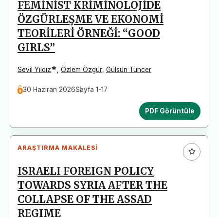
FEMİNİST KRİMİNOLOJİDE
ÖZGÜRLEŞME VE EKONOMİ
TEORİLERİ ÖRNEĞİ: “GOOD
GIRLS”
*
Sevil Yıldız
,
Özlem Özgür
,
Gülsün Tuncer
30 Haziran 2026
Sayfa 1-17
PDF Görüntüle
ARAŞTIRMA MAKALESI
ISRAELI FOREIGN POLICY
TOWARDS SYRIA AFTER THE
COLLAPSE OF THE ASSAD
REGIME