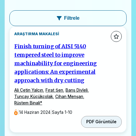
Filtrele
ARAŞTIRMA MAKALESI
Finish turning of AISI 5140
tempered steel to improve
machinability for engineering
applications: An experimental
approach with dry cutting
Ali Çetin Yalçın
,
Fırat Şen
,
Barış Divleli
,
Tuncay Küçükçolak
,
Cihan Menşan
,
Rüstem Binali
*
|
14 Haziran 2024
|
Sayfa 1-10
PDF Görüntüle