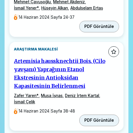
Mehmet Çavuşoğlu
,
Mehmet Akdeniz
,
İsmail Yener
*
,
Hüseyin Alkan
,
Abdulselam Ertaş
|
14 Haziran 2024
|
Sayfa 24-37
PDF Görüntüle
ARAŞTIRMA MAKALESI
Artemisia haussknechtii Bois. (Cilo
yavşanı) Yaprağının Etanol
Ekstresinin Antioksidan
Kapasitesinin Belirlenmesi
Zafer Yaren
*
,
Musa İşnas
,
Deniz İrtem Kartal
,
İsmail Çelik
|
14 Haziran 2024
|
Sayfa 38-48
PDF Görüntüle