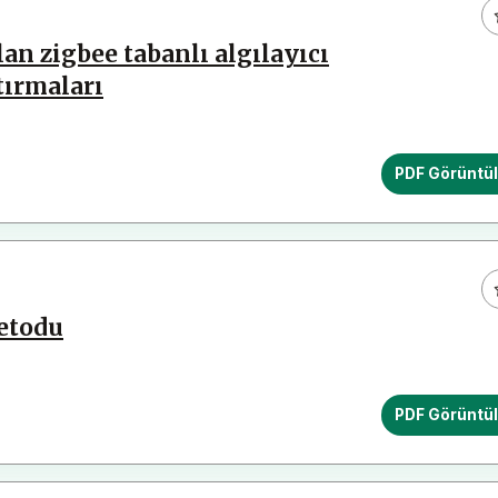
lan zigbee tabanlı algılayıcı
tırmaları
PDF Görüntü
metodu
PDF Görüntü