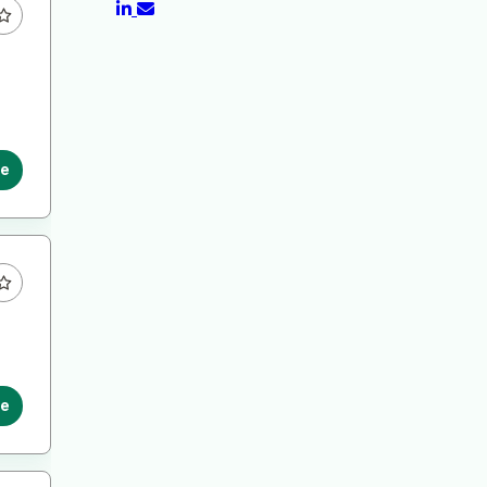
le
le