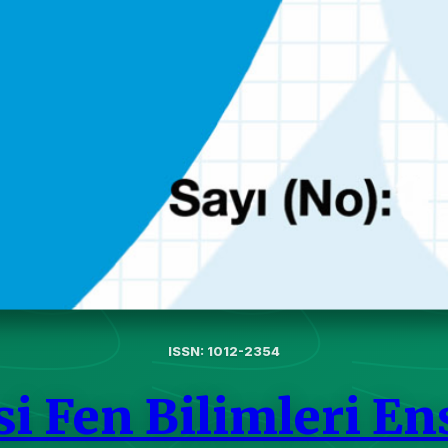
ISSN: 1012-2354
si Fen Bilimleri En