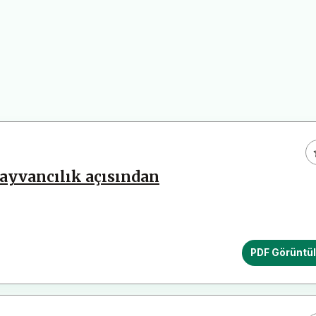
hayvancılık açısından
PDF Görüntü