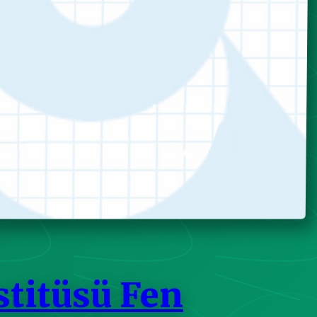
stitüsü Fen