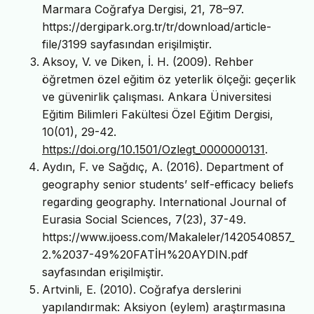
Marmara Coğrafya Dergisi, 21, 78–97.
https://dergipark.org.tr/tr/download/article-
file/3199 sayfasından erişilmiştir.
Aksoy, V. ve Diken, İ. H. (2009). Rehber
öğretmen özel eğitim öz yeterlik ölçeği: geçerlik
ve güvenirlik çalışması. Ankara Üniversitesi
Eğitim Bilimleri Fakültesi Özel Eğitim Dergisi,
10(01), 29-42.
https://doi.org/10.1501/Ozlegt_0000000131
.
Aydın, F. ve Sağdıç, A. (2016). Department of
geography senior students’ self-efficacy beliefs
regarding geography. International Journal of
Eurasia Social Sciences, 7(23), 37-49.
https://www.ijoess.com/Makaleler/1420540857_
2.%2037-49%20FATİH%20AYDIN.pdf
sayfasından erişilmiştir.
Artvinli, E. (2010). Coğrafya derslerini
yapılandırmak: Aksiyon (eylem) araştırmasına