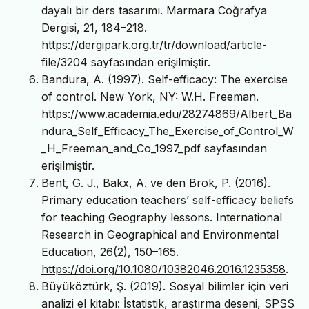
dayalı bir ders tasarımı. Marmara Coğrafya
Dergisi, 21, 184–218.
https://dergipark.org.tr/tr/download/article-
file/3204 sayfasından erişilmiştir.
Bandura, A. (1997). Self-efficacy: The exercise
of control. New York, NY: W.H. Freeman.
https://www.academia.edu/28274869/Albert_Ba
ndura_Self_Efficacy_The_Exercise_of_Control_W
_H_Freeman_and_Co_1997_pdf sayfasından
erişilmiştir.
Bent, G. J., Bakx, A. ve den Brok, P. (2016).
Primary education teachers’ self-efficacy beliefs
for teaching Geography lessons. International
Research in Geographical and Environmental
Education, 26(2), 150–165.
https://doi.org/10.1080/10382046.2016.1235358
.
Büyüköztürk, Ş. (2019). Sosyal bilimler için veri
analizi el kitabı: İstatistik, araştırma deseni, SPSS