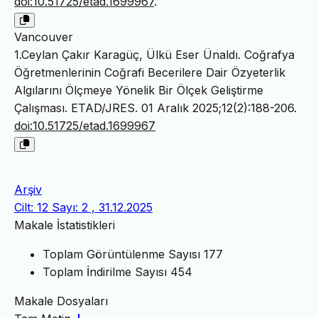
doi:10.51725/etad.1699967
.
Vancouver
1.Ceylan Çakır Karagüç, Ülkü Eser Ünaldı. Coğrafya
Öğretmenlerinin Coğrafi Becerilere Dair Özyeterlik
Algılarını Ölçmeye Yönelik Bir Ölçek Geliştirme
Çalışması. ETAD/JRES. 01 Aralık 2025;12(2):188-206.
doi:10.51725/etad.1699967
Arşiv
Cilt: 12 Sayı: 2 , 31.12.2025
Makale İstatistikleri
Toplam Görüntülenme Sayısı
177
Toplam İndirilme Sayısı
454
Makale Dosyaları