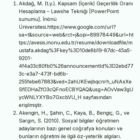
Akdağ, M. (t.y.). Kapsam (İçerik) Geçerlilik Oranı
Hesaplama – Lawshe Tekniği [PowerPoint
sunumu]. İnönü
Üniversitesi.https://www.google.com/url?
sa=t&source=web&rct=j&opi=89978449&url=ht
tps://avesis.inonu.edu.tr/resume/downloadfile/m
ustafa.akdag%3Fkey%3D10de8b19-87dc-45a5-
9201-
4f4a33c80fb0%26announcementId%3D2ebd77
3c-e3a7-473f-bd6b-
255febe67883&ved=2ahUKEwjbqcnrh_uNAxXe
SfEDHaZfO3cQFnoECBYQAQ&usg=AOvVaw3gU
ycWNLYXYBo7GxcbVU_H sayfasından
erişilmiştir.
Akengin, H., Şahin, C., Kaya, B., Bengiç, G., ve
Sargın, S. (2010). Sosyal bilgiler öğretmen
adaylarının bazı genel coğrafya konuları ve
bunların öğretimi ile ilgili öz-yeterlik algıları.