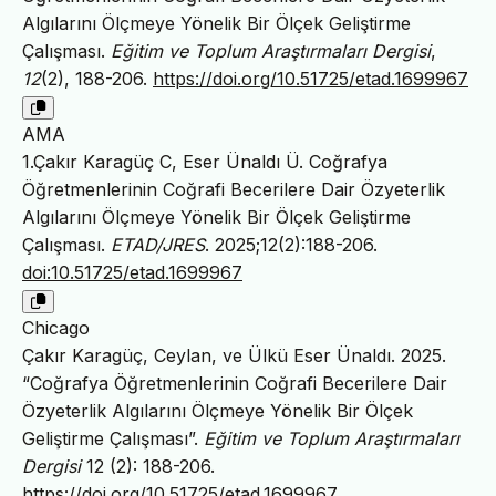
Algılarını Ölçmeye Yönelik Bir Ölçek Geliştirme
Çalışması.
Eğitim ve Toplum Araştırmaları Dergisi
,
12
(2), 188-206.
https://doi.org/10.51725/etad.1699967
AMA
1.Çakır Karagüç C, Eser Ünaldı Ü. Coğrafya
Öğretmenlerinin Coğrafi Becerilere Dair Özyeterlik
Algılarını Ölçmeye Yönelik Bir Ölçek Geliştirme
Çalışması.
ETAD/JRES
. 2025;12(2):188-206.
doi:10.51725/etad.1699967
Chicago
Çakır Karagüç, Ceylan, ve Ülkü Eser Ünaldı. 2025.
“Coğrafya Öğretmenlerinin Coğrafi Becerilere Dair
Özyeterlik Algılarını Ölçmeye Yönelik Bir Ölçek
Geliştirme Çalışması”.
Eğitim ve Toplum Araştırmaları
Dergisi
12 (2): 188-206.
https://doi.org/10.51725/etad.1699967
.