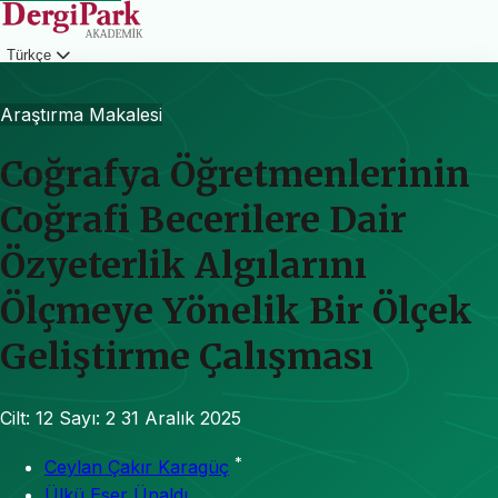
Türkçe
Giriş
Araştırma Makalesi
Coğrafya Öğretmenlerinin
Coğrafi Becerilere Dair
Özyeterlik Algılarını
Ölçmeye Yönelik Bir Ölçek
Geliştirme Çalışması
Cilt: 12
Sayı: 2
31 Aralık 2025
*
Ceylan Çakır Karagüç
Ülkü Eser Ünaldı