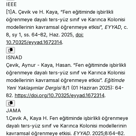
IEEE
[1]A. Çevik ve H. Kaya, “Fen eğitiminde işbirlikli
öğrenmeye dayalı ters-yüz sınıf ve Karınca Kolonisi
modellerinin kavramsal öğrenmeye etkisi”,
EYYAD
, c.
8, sy 1, ss. 64–82, Haz. 2025,
doi:
10.70325/eyyad.1672314
.
ISNAD
Çevik, Aynur - Kaya, Hasan. “Fen eğitiminde işbirlikli
öğrenmeye dayalı ters-yüz sınıf ve Karınca Kolonisi
modellerinin kavramsal öğrenmeye etkisi”.
Eğitimde
Yeni Yaklaşımlar Dergisi
8/1 (01 Haziran 2025): 64-
82.
https://doi.org/10.70325/eyyad.1672314
.
JAMA
1.Çevik A, Kaya H. Fen eğitiminde işbirlikli öğrenmeye
dayalı ters-yüz sınıf ve Karınca Kolonisi modellerinin
kavramsal öğrenmeye etkisi.
EYYAD
. 2025;8:64–82.