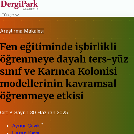
Türkçe
Giriş
Araştırma Makalesi
Fen eğitiminde işbirlikli
öğrenmeye dayalı ters-yüz
sınıf ve Karınca Kolonisi
modellerinin kavramsal
öğrenmeye etkisi
Cilt: 8
Sayı: 1
30 Haziran 2025
*
Aynur Çevik
Hasan Kaya