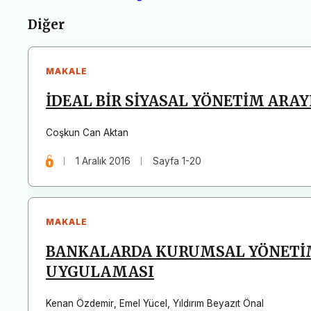
Makaleler
Diğer
MAKALE
İDEAL BİR SİYASAL YÖNETİM ARA
Coşkun Can Aktan
1 Aralık 2016
Sayfa 1-20
MAKALE
BANKALARDA KURUMSAL YÖNETİM V
UYGULAMASI
Kenan Özdemir
,
Emel Yücel
,
Yıldırım Beyazıt Önal