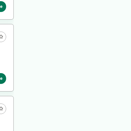
le
le