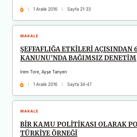
1 Aralık 2016
Sayfa 21-33
MAKALE
ŞEFFAFLIĞA ETKİLERİ AÇISINDAN 6
KANUNU’NDA BAĞIMSIZ DENETİM
İrem Tore
,
Ayşe Tanyeri
1 Aralık 2016
Sayfa 34-47
MAKALE
BİR KAMU POLİTİKASI OLARAK PO
TÜRKİYE ÖRNEĞİ