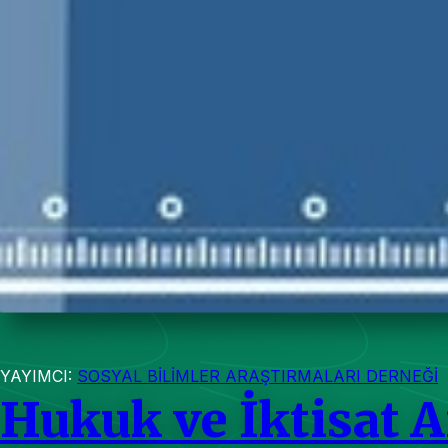
YAYIMCI:
SOSYAL BİLİMLER ARAŞTIRMALARI DERNEĞİ
Hukuk ve İktisat A