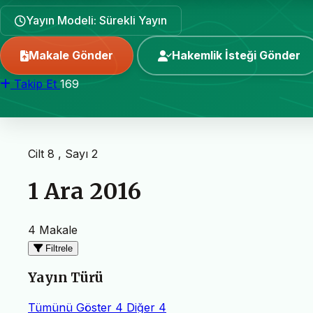
Yayın Modeli: Sürekli Yayın
Makale Gönder
Hakemlik İsteği Gönder
Takip Et
169
Cilt 8 , Sayı 2
1 Ara 2016
4 Makale
Filtrele
Yayın Türü
Tümünü Göster
4
Diğer
4