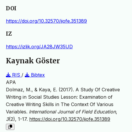
DOI
https://doi.org/10.32570/ijofe.351389
IZ
https://izlik.org/JA28JW35UD
Kaynak Göster
RIS
/
Bibtex
APA
Dolmaz, M., & Kaya, E. (2017). A Study Of Creative
Writing in Social Studies Lesson: Examination of
Creative Writing Skills in The Context Of Various
Variables.
International Journal of Field Education
,
3
(2), 1-17.
https://doi.org/10.32570/ijofe.351389