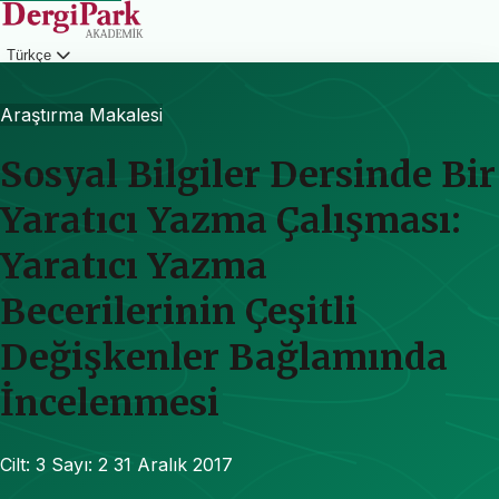
Türkçe
Giriş
Araştırma Makalesi
Sosyal Bilgiler Dersinde Bir
Yaratıcı Yazma Çalışması:
Yaratıcı Yazma
Becerilerinin Çeşitli
Değişkenler Bağlamında
İncelenmesi
Cilt: 3
Sayı: 2
31 Aralık 2017