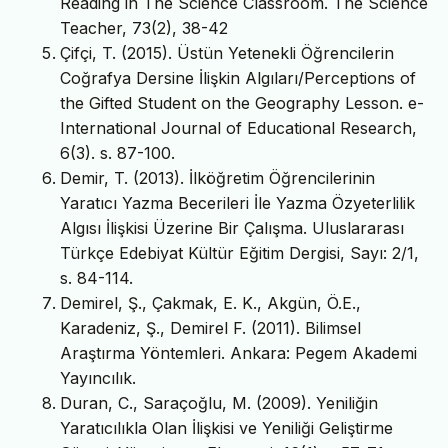
Reading in The Science Classroom. The Science
Teacher, 73(2), 38-42
Çifçi, T. (2015). Üstün Yetenekli Öğrencilerin
Coğrafya Dersine İlişkin Algıları/Perceptions of
the Gifted Student on the Geography Lesson. e-
International Journal of Educational Research,
6(3). s. 87-100.
Demir, T. (2013). İlköğretim Öğrencilerinin
Yaratıcı Yazma Becerileri İle Yazma Özyeterlilik
Algısı İlişkisi Üzerine Bir Çalışma. Uluslararası
Türkçe Edebiyat Kültür Eğitim Dergisi, Sayı: 2/1,
s. 84-114.
Demirel, Ş., Çakmak, E. K., Akgün, Ö.E.,
Karadeniz, Ş., Demirel F. (2011). Bilimsel
Araştırma Yöntemleri. Ankara: Pegem Akademi
Yayıncılık.
Duran, C., Saraçoğlu, M. (2009). Yeniliğin
Yaratıcılıkla Olan İlişkisi ve Yeniliği Geliştirme