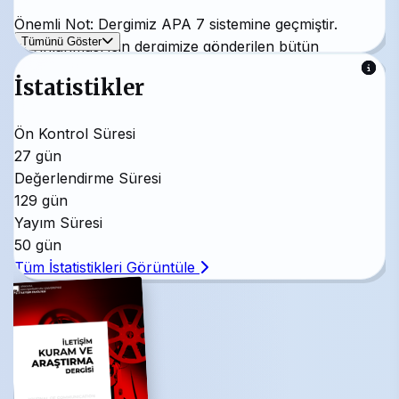
Önemli Not: Dergimiz APA 7 sistemine geçmiştir.
Tümünü Göster
Yayınlanması için dergimize gönderilen bütün
çalışmaların APA 7 sistemine uygun olması
İstatistikler
gerekmektedir.
Dergi yazım kurallarına uygun olmayan makaleler
Ön Kontrol Süresi
değerlendirmeye alınamamaktadır.
27 gün
Değerlendirme Süresi
İletişim Kuram ve Araştırma Dergisi, ULAKBİM-Tr
129 gün
Dizin'de ve DOAJ'da dizinlenmektedir.
Yayım Süresi
50 gün
Tüm İstatistikleri Görüntüle