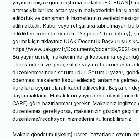
yayımlanmış özgün araştırma makalesi - 5 PUAN]) indek
artmasıyla birlikte artan yayın maliyetlerinin karşılana
editörlük ve danışmanlık hizmetlerinin verilebilmesi i
edilmektedir. Kabul veya ret şartına tabi olmayan bu
edildikten sonra talep edilir. “Yağmacı" (predatory), 
görmek için tıklayınız (UAK Doçentlik Başvurusu sıkça
https://www.uak.gov.tr/Documents/docentlik/2021-o
Bu yayın ücreti, makalenin dergi kapsamına uygunluğu
olarak ödenir ve geri çekilme veya ret durumunda ia
düzenlenmesinden sorumludur. Sorumlu yazar, gönder
ödenmesi makalenin kabul edileceği anlamına gelmez.
kurallara uygun olarak kabul edilecektir. Başka bir d
dayanmaktadır. Makalelerin yayınlanma olasılığını ar
CARE) göre hazırlanması gerekir. Makaleniz İngilizc
düzenlemesi gerekiyorsa, makalenizin gözden geçirilm
düzenleme/redaksiyon hizmetlerini kullanabilirsiniz.
Makale gönderim (işletim) ücreti: Yazarların özgün m