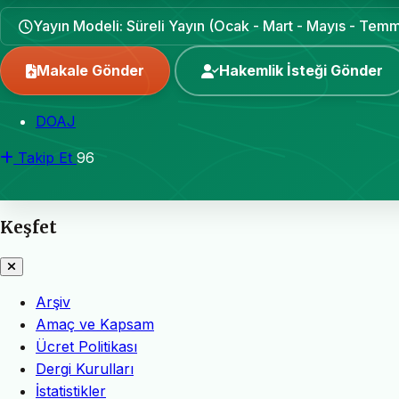
Yayın Modeli: Süreli Yayın (Ocak - Mart - Mayıs - Temm
Makale Gönder
Hakemlik İsteği Gönder
DOAJ
Takip Et
96
Keşfet
Arşiv
Amaç ve Kapsam
Ücret Politikası
Dergi Kurulları
İstatistikler