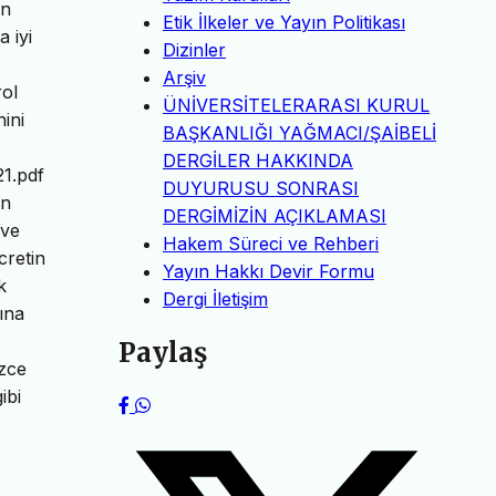
ın
Etik İlkeler ve Yayın Politikası
 iyi
Dizinler
Arşiv
rol
ÜNİVERSİTELERARASI KURUL
ini
BAŞKANLIĞI YAĞMACI/ŞAİBELİ
DERGİLER HAKKINDA
1.pdf
DUYURUSU SONRASI
in
DERGİMİZİN AÇIKLAMASI
 ve
Hakem Süreci ve Rehberi
cretin
Yayın Hakkı Devir Formu
k
Dergi İletişim
ına
,
Paylaş
izce
ibi