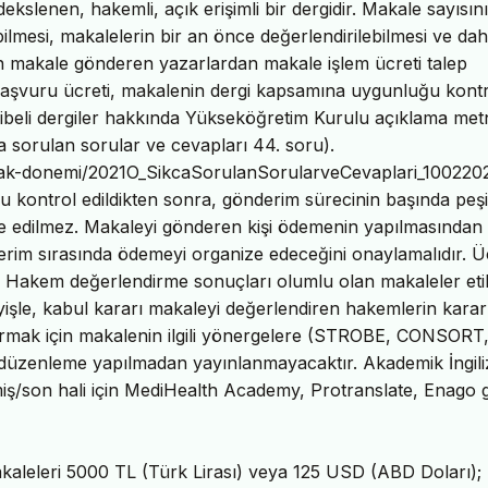
slenen, hakemli, açık erişimli bir dergidir. Makale sayısın
bilmesi, makalelerin bir an önce değerlendirilebilmesi ve daha
çin makale gönderen yazarlardan makale işlem ücreti talep
 başvuru ücreti, makalenin dergi kapsamına uygunluğu kont
şaibeli dergiler hakkında Yükseköğretim Kurulu açıklama metn
 sorulan sorular ve cevapları 44. soru).
cak-donemi/2021O_SikcaSorulanSorularveCevaplari_1002202
 kontrol edildikten sonra, gönderim sürecinin başında peş
de edilmez. Makaleyi gönderen kişi ödemenin yapılmasından
im sırasında ödemeyi organize edeceğini onaylamalıdır. Ü
 Hakem değerlendirme sonuçları olumlu olan makaleler eti
eyişle, kabul kararı makaleyi değerlendiren hakemlerin karar
tırmak için makalenin ilgili yönergelere (STROBE, CONSORT
e düzenleme yapılmadan yayınlanmayacaktır. Akademik İngil
iş/son hali için MediHealth Academy, Protranslate, Enago g
akaleleri 5000 TL (Türk Lirası) veya 125 USD (ABD Doları);