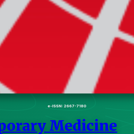
e-ISSN: 2667-7180
porary Medicine