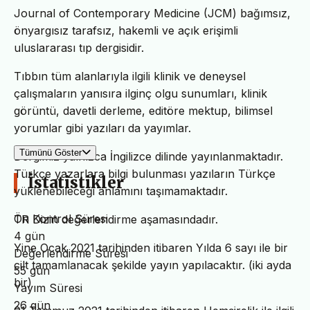
Journal of Contemporary Medicine (JCM) bağımsız,
önyargısız tarafsız, hakemli ve açık erişimli
uluslararası tıp dergisidir.
Tıbbın tüm alanlarıyla ilgili klinik ve deneysel
çalışmaların yanısıra ilginç olgu sunumları, klinik
görüntü, davetli derleme, editöre mektup, bilimsel
yorumlar gibi yazıları da yayımlar.
Tümünü Göster
Dergimiz yalnızca İngilizce dilinde yayınlanmaktadır.
Türkçe yazarlara bilgi bulunması yazıların Türkçe
İstatistikler
yüklenebileceği anlamını taşımamaktadır.
Ön Kontrol Süresi
TR Dizin değerlendirme aşamasındadır.
4 gün
Yine Ocak 2021 tarihinden itibaren Yılda 6 sayı ile bir
Değerlendirme Süresi
cilt tamamlanacak şekilde yayın yapılacaktır. (iki ayda
55 gün
bir)
Yayım Süresi
26 gün