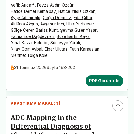
*
Vefik Arıca
,
Feyza Aydın Özgür
,
Hatice Demet Kemalbay
,
Hatice Yıldız Özkan
,
Ayşe Ademoğlu
,
Çağla Dönmez
,
Eda Çiftci
,
Ali Rıza Akgün
,
Ayşenur İnci
,
Ulaş Yurtsever
,
Gülçe Ceren Barlas Kunt
,
Şeyma Güler Yaşar
,
Fatma Ece Dağdeviren
,
Buse Berfin Kaya
,
Nihal Kazar Hakgör
,
Sümeyye Yürük
,
Nilay Çom Aybal
,
Elber Ulutaş
,
Fatih Karaaslan
,
Mehmet Tolga Köle
31 Temmuz 2026
Sayfa 193-203
PDF Görüntüle
ARAŞTIRMA MAKALESI
ADC Mapping in the
Differential Diagnosis of