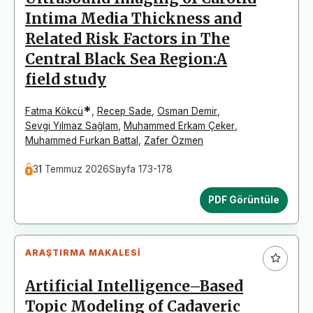
Intima Media Thickness and
Related Risk Factors in The
Central Black Sea Region:A
field study
*
Fatma Kökcü
,
Recep Sade
,
Osman Demir
,
Sevgi Yılmaz Sağlam
,
Muhammed Erkam Çeker
,
Muhammed Furkan Battal
,
Zafer Özmen
31 Temmuz 2026
Sayfa 173-178
PDF Görüntüle
ARAŞTIRMA MAKALESI
Artificial Intelligence–Based
Topic Modeling of Cadaveric