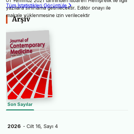
01 Temmuz 2021 tarihinden itibaren Hemşirelik ile ilgili
Tüm İstatistikleri Görüntüle
yazılara sınırlama getirilecektir. Editör onayı ile
makale yüklenmesine izin verilecektir
Arşiv
Son Sayılar
2026
- Cilt 16, Sayı 4