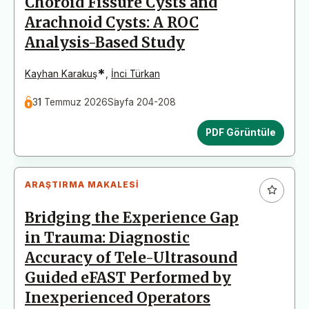
Choroid Fissure Cysts and
Arachnoid Cysts: A ROC
Analysis-Based Study
*
Kayhan Karakuş
,
İnci Türkan
31 Temmuz 2026
Sayfa 204-208
PDF Görüntüle
ARAŞTIRMA MAKALESI
Bridging the Experience Gap
in Trauma: Diagnostic
Accuracy of Tele-Ultrasound
Guided eFAST Performed by
Inexperienced Operators