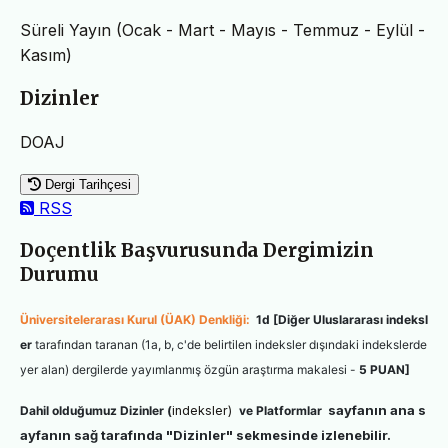
Süreli Yayın (Ocak - Mart - Mayıs - Temmuz - Eylül -
Kasım)
Dizinler
DOAJ
Dergi Tarihçesi
RSS
Doçentlik Başvurusunda Dergimizin
Durumu
Üniversitelerarası Kurul (ÜAK) Denkliği:
1d
[
Diğer
Uluslararası indeksl
er
tarafından taranan (1a, b, c'de belirtilen indeksler dışındaki indekslerde
yer alan) dergilerde yayımlanmış özgün araştırma makalesi -
5 PUAN
]
sayfanın ana s
Dahil olduğumuz
Dizinler (
indeksler)
ve Platformlar
ayfanın sağ tarafında "Dizinler" sekmesinde izlenebilir.