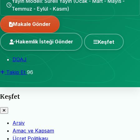
Yayın Modeli: Süreli Yayın (Ocak - Mart - Mayıs -
Temmuz - Eylül - Kasım)
Makale Gönder
Hakemlik İsteği Gönder
Keşfet
DOAJ
Takip Et
96
Keşfet
Arşiv
Amaç ve Kapsam
Ücret Politikası