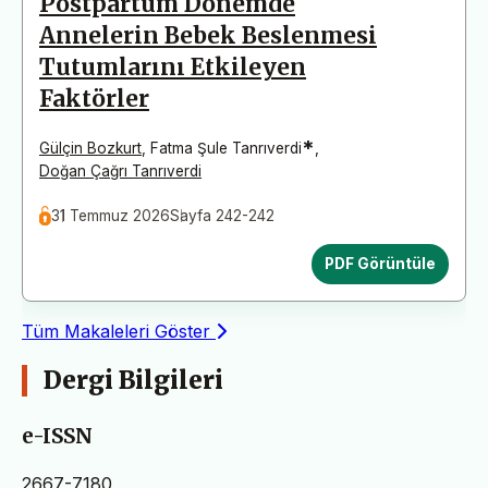
Postpartum Dönemde
Annelerin Bebek Beslenmesi
Tutumlarını Etkileyen
Faktörler
*
Gülçin Bozkurt
,
Fatma Şule Tanrıverdi
,
Doğan Çağrı Tanrıverdi
31 Temmuz 2026
Sayfa 242-242
PDF Görüntüle
Tüm Makaleleri Göster
Dergi Bilgileri
e-ISSN
2667-7180