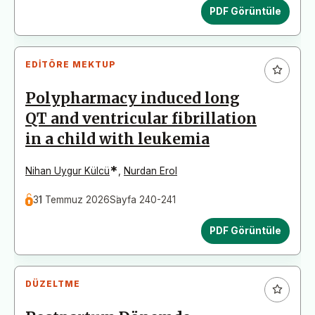
PDF Görüntüle
EDITÖRE MEKTUP
Polypharmacy induced long
QT and ventricular fibrillation
in a child with leukemia
*
Nihan Uygur Külcü
,
Nurdan Erol
31 Temmuz 2026
Sayfa 240-241
PDF Görüntüle
DÜZELTME