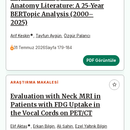
Anatomy Literature: A 25-Year
BERTopic Analysis (2000–
2025)
*
Arif Keskin
,
Tayfun Aygün
,
Özgür Palancı
31 Temmuz 2026
Sayfa 179-184
PDF Görüntüle
ARAŞTIRMA MAKALESI
Evaluation with Neck MRI in
Patients with FDG Uptake in
the Vocal Cords on PET/CT
*
Elif Aktaş
,
Erkan Bilgin
,
Ali Şahin
,
Ezel Yaltırık Bilgin