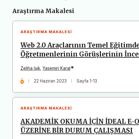
Makaleler
Araştırma Makalesi
ARAŞTIRMA MAKALESI
Web 2.0 Araçlarının Temel Eğitimde
Öğretmenlerinin Görüşlerinin İnc
*
Zeliha Işık
,
Yasemin Karal
22 Haziran 2023
Sayfa 1-13
ARAŞTIRMA MAKALESI
AKADEMİK OKUMA İÇİN İDEAL E-
ÜZERİNE BİR DURUM ÇALIŞMASI