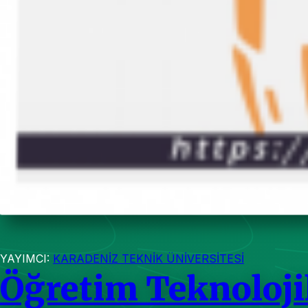
YAYIMCI:
KARADENİZ TEKNİK ÜNİVERSİTESİ
Öğretim Teknoloji