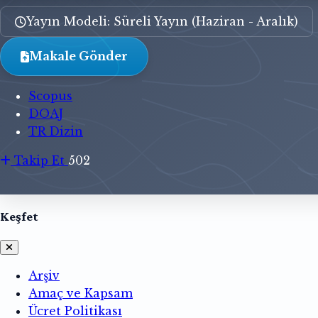
Yayın Modeli: Süreli Yayın (Haziran - Aralık)
Makale Gönder
Scopus
DOAJ
TR Dizin
Takip Et
502
Keşfet
Arşiv
Amaç ve Kapsam
Ücret Politikası