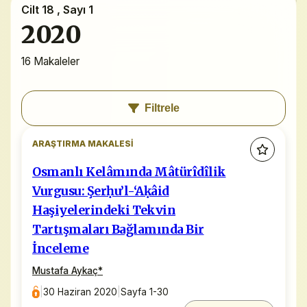
Cilt 18 , Sayı 1
2020
16 Makaleler
Filtrele
ARAŞTIRMA MAKALESI
Osmanlı Kelâmında Mâtürîdîlik
Vurgusu: Şerḥu’l-‘Aḳâid
Haşiyelerindeki Tekvin
Tartışmaları Bağlamında Bir
İnceleme
Mustafa Aykaç
*
|
30 Haziran 2020
|
Sayfa 1-30