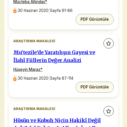
Mücteba Altındas
*
|
30 Haziran 2020
|
Sayfa 61-86
PDF Görüntüle
ARAŞTIRMA MAKALESI
Mu’tezile’de Yaratılışın Gayesi ve
İlahî Fiillerin Değer Analizi
Hüseyin Maraz
*
|
30 Haziran 2020
|
Sayfa 87-114
PDF Görüntüle
ARAŞTIRMA MAKALESI
Hüsün ve Kubuh Niçin Hakikî Değil