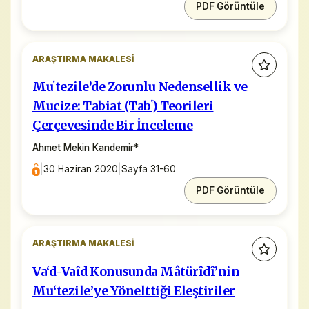
PDF Görüntüle
ARAŞTIRMA MAKALESI
Muʽtezile’de Zorunlu Nedensellik ve
Mucize: Tabiat (Tabʽ) Teorileri
Çerçevesinde Bir İnceleme
Ahmet Mekin Kandemir
*
|
30 Haziran 2020
|
Sayfa 31-60
PDF Görüntüle
ARAŞTIRMA MAKALESI
Va‘d-Vaîd Konusunda Mâtürîdî’nin
Mu‘tezile’ye Yönelttiği Eleştiriler