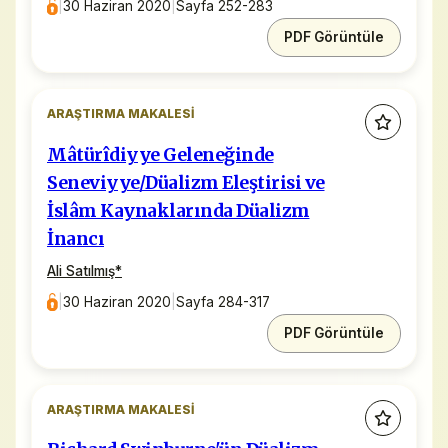
|
30 Haziran 2020
|
Sayfa 252-283
PDF Görüntüle
ARAŞTIRMA MAKALESI
Mâtürîdiyye Geleneğinde
Seneviyye/Düalizm Eleştirisi ve
İslâm Kaynaklarında Düalizm
İnancı
Ali Satılmış
*
|
30 Haziran 2020
|
Sayfa 284-317
PDF Görüntüle
ARAŞTIRMA MAKALESI