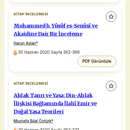
KITAP İNCELEMESI
Muhammed b. Yûsûf es-Senûsî ve
Akaidine Dair Bir İnceleme
Harun Aslan
*
|
30 Haziran 2020
|
Sayfa 362-366
PDF Görüntüle
KITAP İNCELEMESI
Ahlak Tanrı ve Yasa: Din-Ahlak
İlişkisi Bağlamında İlahî Emir ve
Doğal Yasa Teorileri
Mustafa Bilal Öztürk
*
|
30 Haziran 2020
|
Sayfa 367-372