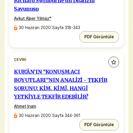
Richard Swinburne'ün Düalizm
Savunusu
Aykut Alper Yılmaz
*
|
30 Haziran 2020
|
Sayfa 318-343
PDF Görüntüle
ÇEVIRI
KUR’ÂN’IN “KONUŞMACI
BOYUTLARI”NIN ANALİZİ - TEKFİR
SORUNU: KİM, KİMİ, HANGİ
YETKİYLE TEKFİR EDEBİLİR?
Ahmet Inam
|
30 Haziran 2020
|
Sayfa 344-361
PDF Görüntüle