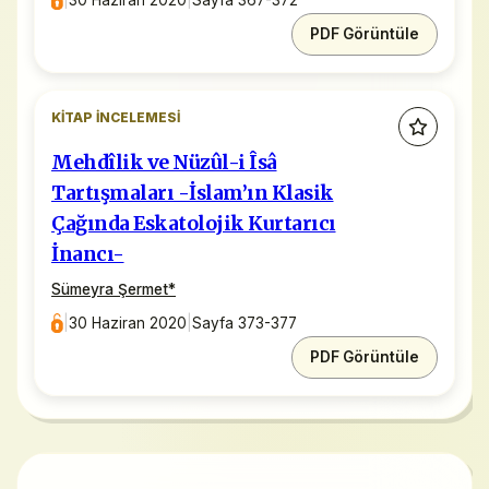
PDF Görüntüle
KITAP İNCELEMESI
Mehdîlik ve Nüzûl-i Îsâ
Tartışmaları -İslam’ın Klasik
Çağında Eskatolojik Kurtarıcı
İnancı-
Sümeyra Şermet
*
|
30 Haziran 2020
|
Sayfa 373-377
PDF Görüntüle