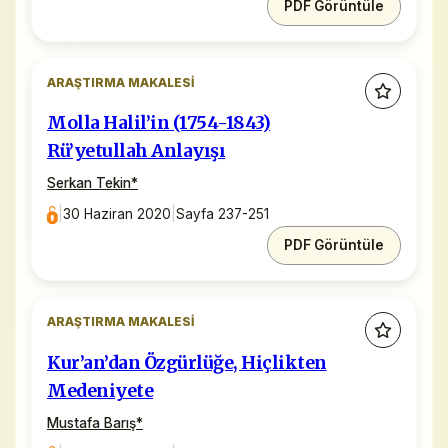
PDF Görüntüle
ARAŞTIRMA MAKALESI
Molla Halil’in (1754-1843)
Rü’yetullah Anlayışı
Serkan Tekin
*
|
30 Haziran 2020
|
Sayfa 237-251
PDF Görüntüle
ARAŞTIRMA MAKALESI
Kur’an’dan Özgürlüğe, Hiçlikten
Medeniyete
Mustafa Barış
*