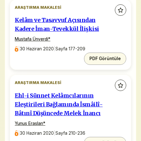
ARAŞTIRMA MAKALESI
Kelâm ve Tasavvuf Açısından
Kadere İman-Tevekkül İlişkisi
Mustafa Ünverdi
*
|
30 Haziran 2020
|
Sayfa 177-209
PDF Görüntüle
ARAŞTIRMA MAKALESI
Ehl-i Sünnet Kelâmcılarının
Eleştirileri Bağlamında İsmâilî-
Bâtınî Düşüncede Melek İnancı
Yunus Eraslan
*
|
30 Haziran 2020
|
Sayfa 210-236