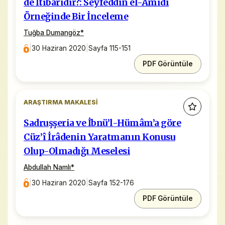
de İtibârîdir?: Seyfeddîn el-Âmidî
Örneğinde Bir İnceleme
Tuğba Dumangöz
*
|
30 Haziran 2020
|
Sayfa 115-151
PDF Görüntüle
ARAŞTIRMA MAKALESI
Sadruşşeria ve İbnü’l-Hümâm’a göre
Cüz’î İrâdenin Yaratmanın Konusu
Olup-Olmadığı Meselesi
Abdullah Namlı
*
|
30 Haziran 2020
|
Sayfa 152-176
PDF Görüntüle