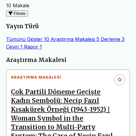
10 Makale
Filtrele
Yayın Türü
Tümünü Göster
10
Araştırma Makalesi
5
Derleme
3
Çeviri
1
Rapor
1
Makaleler
Araştırma Makalesi
ARAŞTIRMA MAKALESI
Çok Partili Döneme Geçişte
Kadın Sembolü: Necip Fazıl
Kısakürek Örneği (1943-1952) |
Woman Symbol in the
Transition to Multi-Party
System: The Case of Necip Fazıl