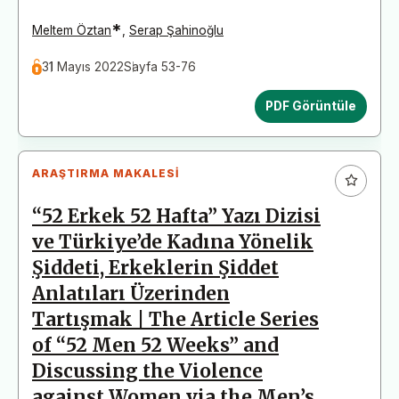
*
Meltem Öztan
,
Serap Şahinoğlu
31 Mayıs 2022
Sayfa 53-76
PDF Görüntüle
ARAŞTIRMA MAKALESI
“52 Erkek 52 Hafta” Yazı Dizisi
ve Türkiye’de Kadına Yönelik
Şiddeti, Erkeklerin Şiddet
Anlatıları Üzerinden
Tartışmak | The Article Series
of “52 Men 52 Weeks” and
Discussing the Violence
against Women via the Men’s