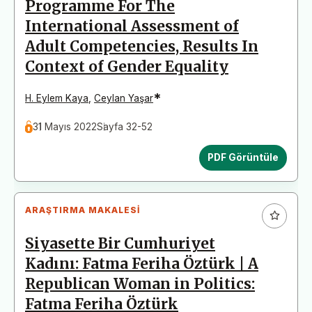
Programme For The
International Assessment of
Adult Competencies, Results In
Context of Gender Equality
*
H. Eylem Kaya
,
Ceylan Yaşar
31 Mayıs 2022
Sayfa 32-52
PDF Görüntüle
ARAŞTIRMA MAKALESI
Siyasette Bir Cumhuriyet
Kadını: Fatma Feriha Öztürk | A
Republican Woman in Politics:
Fatma Feriha Öztürk