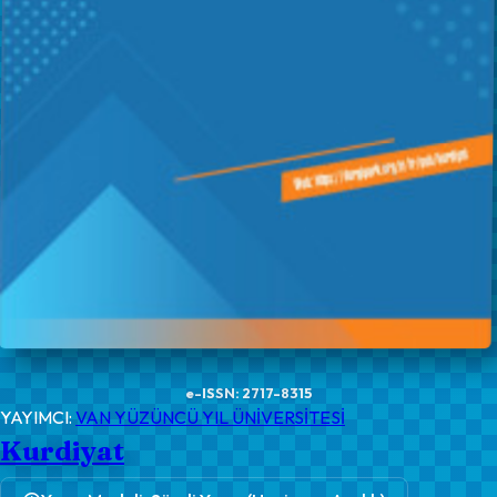
e-ISSN: 2717-8315
YAYIMCI:
VAN YÜZÜNCÜ YIL ÜNİVERSİTESİ
Kurdiyat