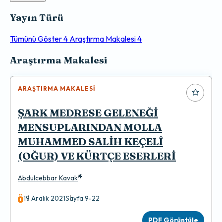
Yayın Türü
Tümünü Göster
4
Araştırma Makalesi
4
Makaleler
Araştırma Makalesi
ARAŞTIRMA MAKALESI
ŞARK MEDRESE GELENEĞİ
MENSUPLARINDAN MOLLA
MUHAMMED SALİH KEÇELÎ
(OĞUR) VE KÜRTÇE ESERLERİ
*
Abdulcebbar Kavak
19 Aralık 2021
Sayfa 9-22
PDF Görüntüle