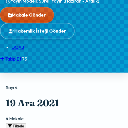
Yayın Modeli: Süreli Yayın (Haziran - Aralık)
Makale Gönder
Hakemlik İsteği Gönder
DOAJ
Takip Et
75
Sayı 4
19 Ara 2021
4 Makale
Filtrele