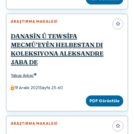
ARAŞTIRMA MAKALESI
DANASÎN Û TEWSÎFA
MECMÛ‘EYÊN HELBESTAN DI
KOLEKSIYONA ALEKSANDRE
JABA DE
*
Yakup Aykaç
19 Aralık 2021
Sayfa 23-60
PDF Görüntüle
ARAŞTIRMA MAKALESI