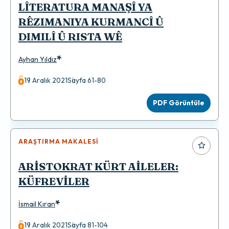
LÎTERATURA MANAŞÎ YA
RÊZIMANIYA KURMANCÎ Û
DIMILÎ Û RISTA WÊ
*
Ayhan Yıldız
19 Aralık 2021
Sayfa 61-80
PDF Görüntüle
ARAŞTIRMA MAKALESI
ARİSTOKRAT KÜRT AİLELER:
KÜFREVİLER
*
İsmail Kıran
19 Aralık 2021
Sayfa 81-104