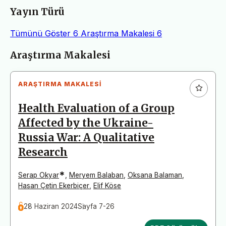
Yayın Türü
Tümünü Göster
6
Araştırma Makalesi
6
Makaleler
Araştırma Makalesi
ARAŞTIRMA MAKALESI
Health Evaluation of a Group
Affected by the Ukraine-
Russia War: A Qualitative
Research
*
Serap Okyar
,
Meryem Balaban
,
Oksana Balaman
,
Hasan Çetin Ekerbiçer
,
Elif Köse
28 Haziran 2024
Sayfa 7-26