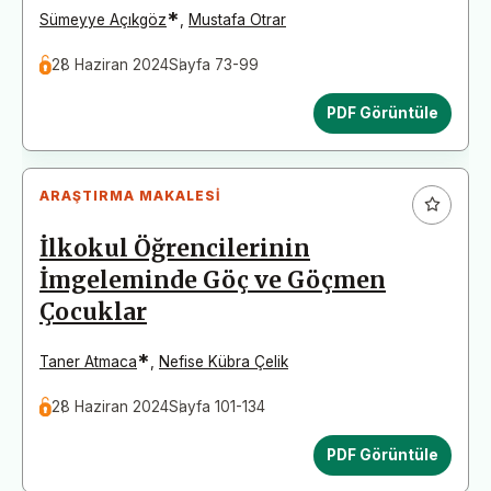
*
Sümeyye Açıkgöz
,
Mustafa Otrar
28 Haziran 2024
Sayfa 73-99
PDF Görüntüle
ARAŞTIRMA MAKALESI
İlkokul Öğrencilerinin
İmgeleminde Göç ve Göçmen
Çocuklar
*
Taner Atmaca
,
Nefise Kübra Çelik
28 Haziran 2024
Sayfa 101-134
PDF Görüntüle