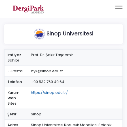
Sinop Üniversitesi
İmtiyaz
Prof. Dr. Şakir Taşdemir
Sahibi
E-Posta
byk@sinop.edu.tr
Telefon
+90 532 769 40 64
Kurum
https://sinop.edu.tr/
Web
Sitesi
Şehir
Sinop
Adres
Sinop Üniversitesi Korucuk Mahallesi Selanik