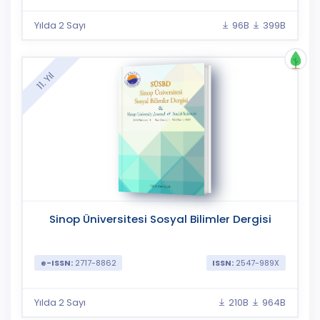
Yılda 2 Sayı
96B
399B
11. Yıl
Sinop Üniversitesi Sosyal Bilimler Dergisi
e-ISSN:
2717-8862
ISSN:
2547-989X
Yılda 2 Sayı
210B
964B