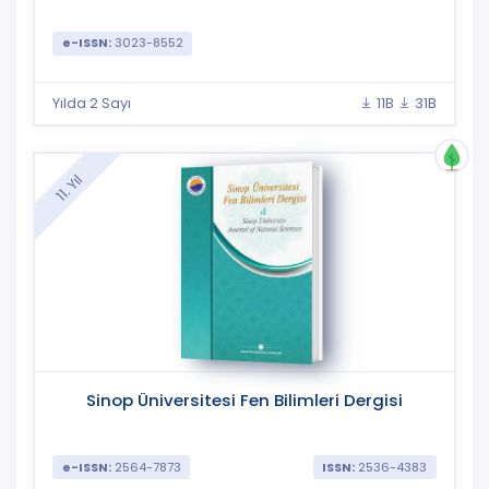
e-ISSN:
3023-8552
Yılda 2 Sayı
11B
31B
11. Yıl
Sinop Üniversitesi Fen Bilimleri Dergisi
e-ISSN:
2564-7873
ISSN:
2536-4383