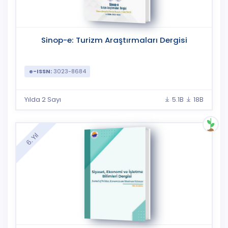
Sinop-e: Turizm Araştırmaları Dergisi
e-ISSN:
3023-8684
Yılda 2 Sayı
5.1B
18B
6. Yıl