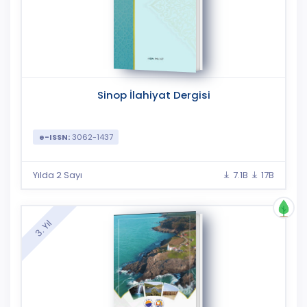
Sinop İlahiyat Dergisi
e-ISSN:
3062-1437
Yılda 2 Sayı
7.1B
17B
3. Yıl