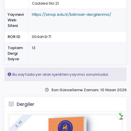
Caddesi No:21
Yayınevi
https://sinop.edu.tr/bilimsel-dergilerimiz/
Web
Sitesi
ROR ID
004ah3r71
Toplam
13
Dergi
Sayısı
Bu sayfada yer alan içerikten yayımcı sorumludur.
Son Güncelleme Zamanı: 10 Nisan 2026
Dergiler
3. Yıl