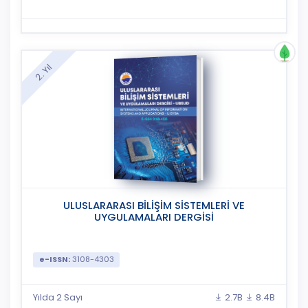
2. Yıl
ULUSLARARASI BİLİŞİM SİSTEMLERİ VE
UYGULAMALARI DERGİSİ
e-ISSN:
3108-4303
Yılda 2 Sayı
2.7B
8.4B